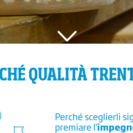
inè Salumi
Prodotti da frutto
Salumifi
alumificio di Casa Largher
Erbe aromatiche ed
Salumifi
officinali
alumificio Parisi
Salumifi
Aceto
icherhof
CHÉ QUALITÀ TREN
Perché sono il frutt
genuino e prezioso