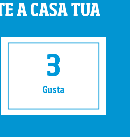
E A CASA TUA
3
Gusta