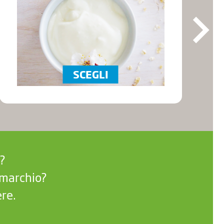
SCEGLI
?
l marchio?
ere.