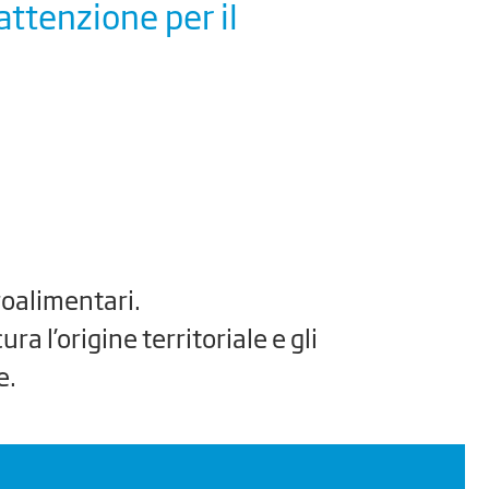
torio
roalimentari.
ura l’origine territoriale e gli
e.