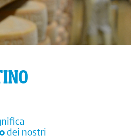
cio Bomè
cio Frachetti
cio Val Rendena
TINO
o
 di aziende che