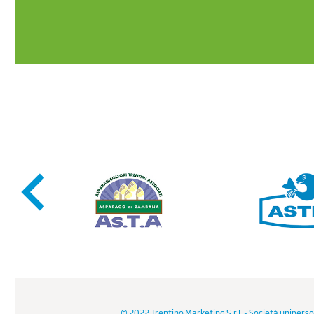
© 2022 Trentino Marketing S.r.l. - Società uniperso