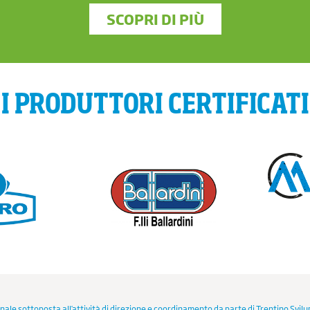
SCOPRI DI PIÙ
I PRODUTTORI CERTIFICATI
nale sottoposta all’attività di direzione e coordinamento da parte di Trentino Svilu