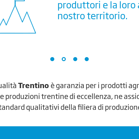
lavorano su un terri
di
montagna
ualità
Trentino
è garanzia per i prodotti ag
lle produzioni trentine di eccellenza, ne assic
tandard qualitativi della filiera di produzion