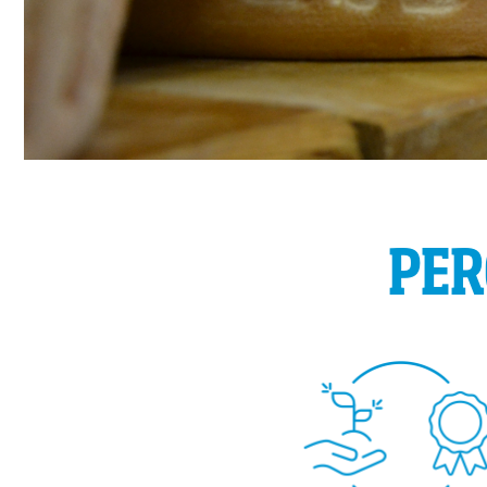
P
S
S
S
PER