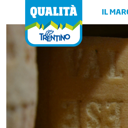
IL MAR
Come nascono 
A
Perchè compra
A
Trentino
B
Disciplinari
C
Elenco dei prod
C
Richiedi il Ma
C
F
G
L