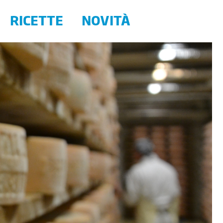
RICETTE
NOVITÀ
Curiosità sui prodotti
i Carni
Campagna 2018 - 2019
Carni
Latte Trento - Il "meglio di Noi"
ofrutticolo Val di Gresta
o Melinda
Corrà
ento
ia Sighel