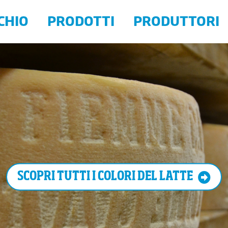
CHIO
PRODOTTI
PRODUTTORI
i prodotti QT
nselmi - La bottega del Pinelo
Latte
As.T.A.
re Qualità
stro
Burro
Ballardin
irrificio Comparsa
Yogurt
Botteri 
oncast - Trentingrana
Mele
Cons. Ort
otti certificati
onsorzio La Trentina
Carni e salumi
Consorzi
rchio
opag
Verdure e ortaggi
Crucolo
ederazione Allevatori
Formaggi
Fratelli 
SCOPRI TUTTI I COLORI DEL LATTE
occe d'Oro
Trote e salmerini
Latte Tr
ucia Maria Melchiori
Birra
Maceller